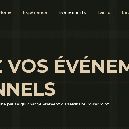
Home
Expérience
Evénements
Tarifs
Dev
Z VOS ÉVÉNE
NNELS
es une pause qui change vraiment du séminaire PowerPoint.