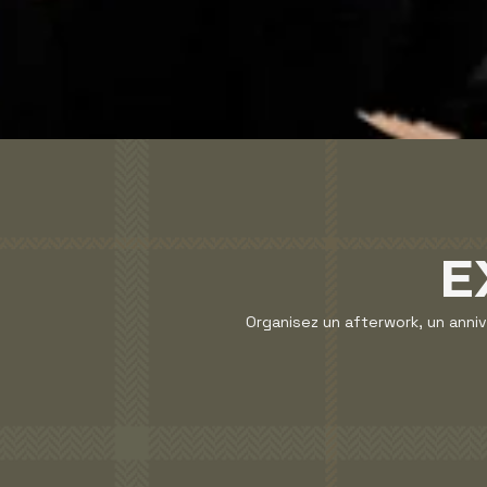
E
Organisez un afterwork, un anniv