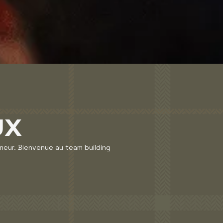
UX
umeur. Bienvenue au team building